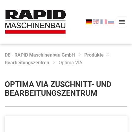
DE - RAPID Maschinenbau GmbH
Produkte
Type 2 or more characters for results.
Bearbeitungszentren
Optima VIA
Start
Produkte
OPTIMA VIA ZUSCHNITT- UND
Service
BEARBEITUNGSZENTRUM
Unternehmen
Aktuelles
Kontakt