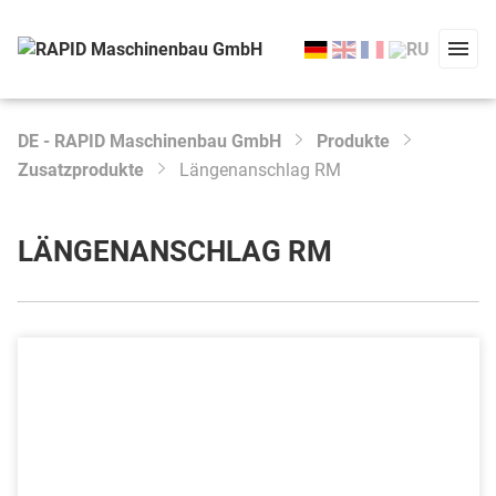
DE - RAPID Maschinenbau GmbH
Produkte
Type 2 or more characters for results.
Zusatzprodukte
Längenanschlag RM
Start
Produkte
LÄNGENANSCHLAG RM
Service
Unternehmen
Aktuelles
Kontakt