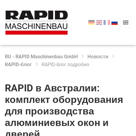
RU - RAPID Maschinenbau GmbH
Новости
Type 2 or more characters for results.
RAPID-блог
RAPID-блог подробно
Начало
Продукция
RAPID в Австралии:
Сервис
комплект оборудования
О компании
для производства
Новости
алюминиевых окон и
дверей
Контакт