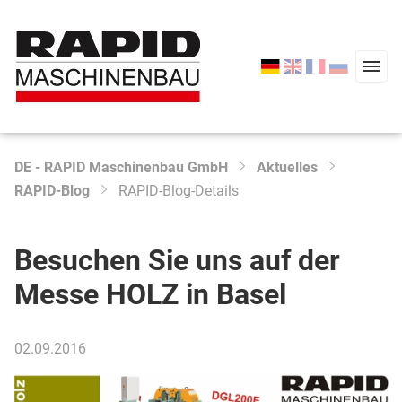
DE - RAPID Maschinenbau GmbH
Aktuelles
Type 2 or more characters for results.
RAPID-Blog
RAPID-Blog-Details
Start
Produkte
Besuchen Sie uns auf der
Service
Messe HOLZ in Basel
Unternehmen
02.09.2016
Aktuelles
Kontakt