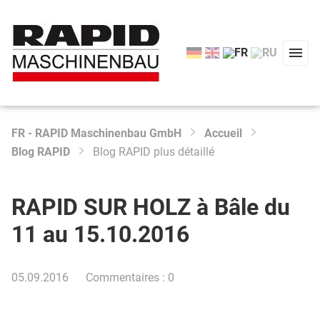
FR - RAPID Maschinenbau GmbH
Accueil
Type 2 or more characters for results.
Blog RAPID
Blog RAPID plus détaillé
Start
Produits
RAPID SUR HOLZ à Bâle du
Services
11 au 15.10.2016
L'entreprise
05.09.2016
Commentaires : 0
Accueil
Contactez-nous