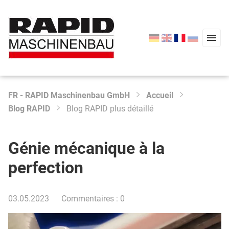
FR - RAPID Maschinenbau GmbH
Accueil
Type 2 or more characters for results.
Blog RAPID
Blog RAPID plus détaillé
Start
Produits
Génie mécanique à la
Services
perfection
L'entreprise
03.05.2023
Commentaires : 0
Accueil
Contactez-nous